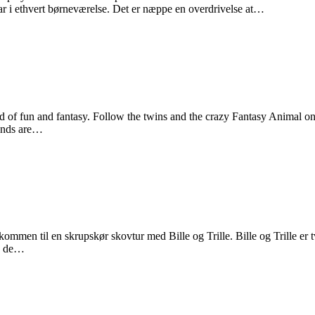
 i ethvert børneværelse. Det er næppe en overdrivelse at…
d of fun and fantasy. Follow the twins and the crazy Fantasy Animal on a
iends are…
kommen til en skrupskør skovtur med Bille og Trille. Bille og Trille er 
le de…