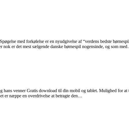
Spøgelse med forkølelse er en nyudgivelse af “verdens bedste børnespil”
er nok er det mest sælgende danske børnespil nogensinde, og som me
ns venner Gratis download til din mobil og tablet. Mulighed for at t
et er næppe en overdrivelse at betragte den…